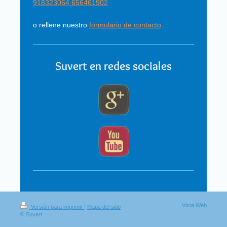
918323064 656461902
o rellene nuestro
formulario de contacto
.
Suvert
en redes sociales
Vista Web
Versión para imprimir
|
Mapa del sitio
© Suvert